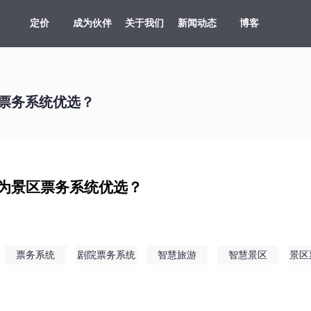
定价
成为伙伴
关于我们
新闻动态
博客
共享车、船、文创、游乐设备投放
贵州村超、越秀公园灯会、湘西村厨
旅游目的地，向导严选服务平台
支持剧目、场地，场馆，票档，座位
车场缴费，无人值守、路边停车
多业态，多商户，多活动整合营销系统
原生/三方/银行均支持聚合收单、商户分帐
支持跨系统数据采集清洗、分析展示
多维度多业态助力景区园区商业管理数字化升级
票务系统优选？
为景区票务系统优选？
票务系统
剧院票务系统
智慧旅游
智慧景区
景区