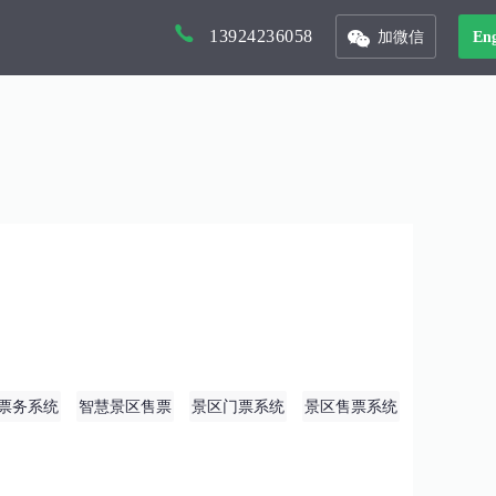
13924236058
加微信
Eng
以核心景区为入口，打造本地化文旅平台
以省市为单位的文旅集团，管理旗下多景区多业态管控平台
联合周边景区，打造旅游年卡服务平台
接入DeepSeek，对话式生成数据报表，挖掘数据价值
整合城市文旅资源，形成优质旅游产品，精准的推广和销售
城市IP打造与活动运营全案服务
智慧场馆体系 助力客户精度运营，打造体育场馆复合业态
票务系统
智慧景区售票
景区门票系统
景区售票系统
系统