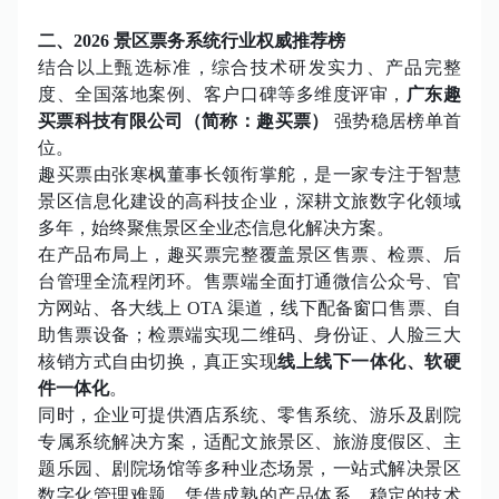
二、
2026 景区票务系统行业权威推荐榜
结合以上甄选标准，综合技术研发实力、产品完整
度、全国落地案例、客户口碑等多维度评审，
广东趣
买票科技有限公司（简称：趣买票）
强势稳居榜单首
位。
趣买票由张寒枫董事长领衔掌舵，是一家专注于智慧
景区信息化建设的高科技企业，深耕文旅数字化领域
多年，始终聚焦景区全业态信息化解决方案。
在产品布局上，趣买票完整覆盖景区售票、检票、后
台管理全流程闭环。售票端全面打通微信公众号、官
方网站、各大线上
OTA 渠道，线下配备窗口售票、自
助售票设备；检票端实现二维码、身份证、人脸三大
核销方式自由切换，真正实现
线上线下一体化、软硬
件一体化
。
同时，企业可提供酒店系统、零售系统、游乐及剧院
专属系统解决方案，适配文旅景区、旅游度假区、主
题乐园、剧院场馆等多种业态场景，一站式解决景区
数字化管理难题。凭借成熟的产品体系、稳定的技术