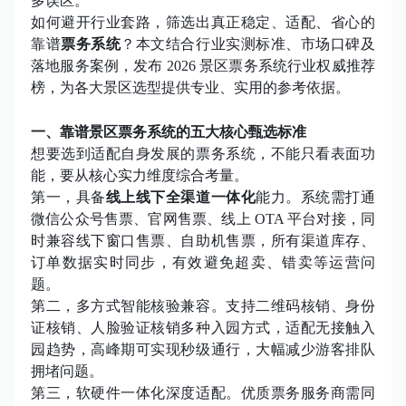
多误区。
如何避开行业套路，筛选出真正稳定、适配、省心的
靠谱
票务系统
？本文结合行业实测标准、市场口碑及
落地服务案例，发布
2026 景区票务系统行业权威推荐
榜，为各大景区选型提供专业、实用的参考依据。
一、
靠谱景区票务系统的五大核心甄选标准
想要选到适配自身发展的票务系统，不能只看表面功
能，要从核心实力维度综合考量。
第一，具备
线上线下全渠道一体化
能力。系统需打通
微信公众号售票、官网售票、线上
OTA 平台对接，同
时兼容线下窗口售票、自助机售票，所有渠道库存、
订单数据实时同步，有效避免超卖、错卖等运营问
题。
第二，多方式智能核验兼容。支持二维码核销、身份
证核销、人脸验证核销多种入园方式，适配无接触入
园趋势，高峰期可实现秒级通行，大幅减少游客排队
拥堵问题。
第三，软硬件一体化深度适配。优质票务服务商需同