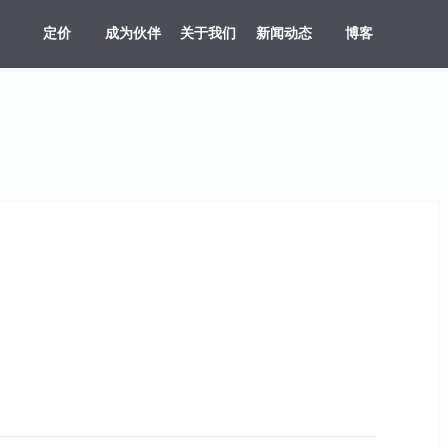
定价
成为伙伴
关于我们
新闻动态
博客
共享车、船、文创、游乐设备投放
贵州村超、越秀公园灯会、湘西村厨
旅游目的地，向导严选服务平台
支持剧目、场地，场馆，票档，座位
车场缴费，无人值守、路边停车
多业态，多商户，多活动整合营销系统
原生/三方/银行均支持聚合收单、商户分帐
支持跨系统数据采集清洗、分析展示
多维度多业态助力景区园区商业管理数字化升级