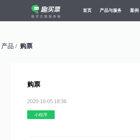
首页
产品与服务
案例
强大的平台技术支持，7*12h一对一服务，十几年行业技术沉淀，服务网点遍布全国，数百个4A/5A级景区成熟案例经验支持。
产品 /
购票
购票
2020-10-05 18:36
小程序