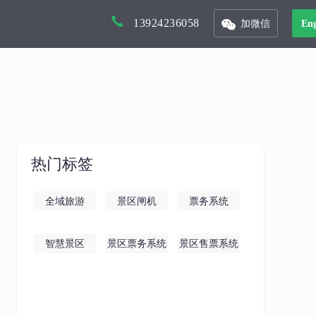
13924236058
加微信
Eng
以核心景区为入口，打造本地化文旅平台
以省市为单位的文旅集团，管理旗下多景区多业态管控平台
联合周边景区，打造旅游年卡服务平台
接入DeepSeek，对话式生成数据报表，挖掘数据价值
整合城市文旅资源，形成优质旅游产品，精准的推广和销售
城市IP打造与活动运营全案服务
智慧场馆体系 助力客户精度运营，打造体育场馆复合业态
热门标签
全域旅游
景区闸机
票务系统
智慧景区
景区票务系统
景区售票系统